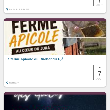
7
AOUT
SALINS-LES-BAINS
La ferme apicole du Rucher du Djé
le
7
AOUT
AUMONT