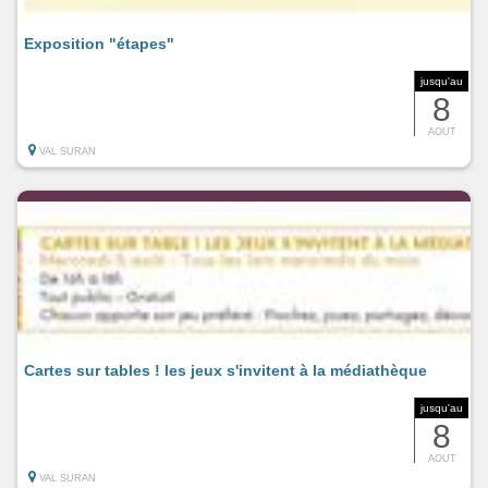
Exposition "étapes"
jusqu'au
8
AOUT
VAL SURAN
Cartes sur tables ! les jeux s'invitent à la médiathèque
jusqu'au
8
AOUT
VAL SURAN