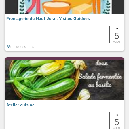
Fromagerie du Haut-Jura : Visites Guidées
le
5
AOUT
LES MOUSSIERES
Atelier cuisine
le
5
AOUT