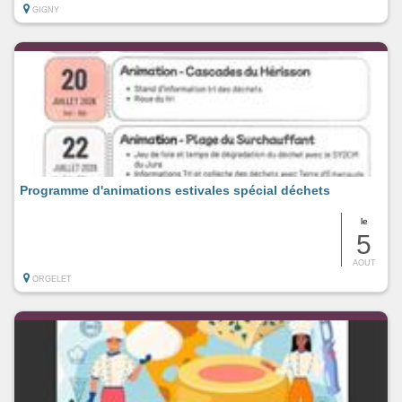
GIGNY
Programme d'animations estivales spécial déchets
le
5
AOUT
ORGELET