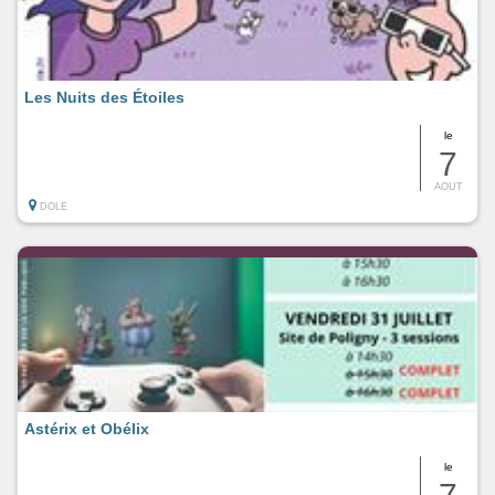
Les Nuits des Étoiles
le
7
AOUT
DOLE
Astérix et Obélix
le