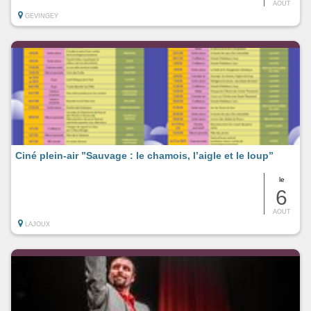
AOUT
GEVINGEY
Ciné plein-air ”Sauvage : le chamois, l’aigle et le loup”
le
6
AOUT
LAJOUX