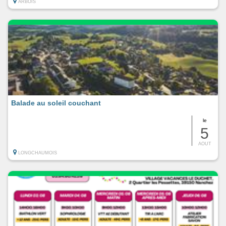
ARBOIS
Balade au soleil couchant
le
5
AOUT
LONGCHAUMOIS