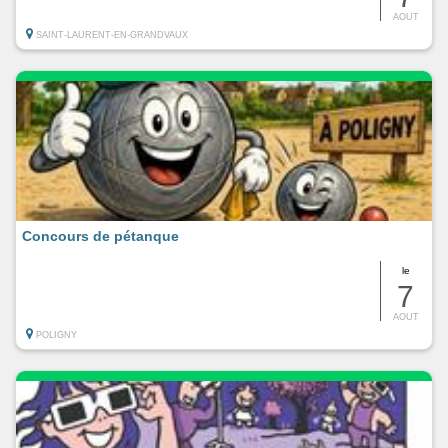
AOUT
SAINT-LAURENT-EN-GRANDVAUX
Concours de pétanque
le
7
AOUT
POLIGNY