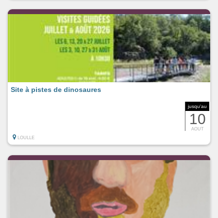
Site à pistes de dinosaures
jusqu'au
10
AOUT
LOULLE