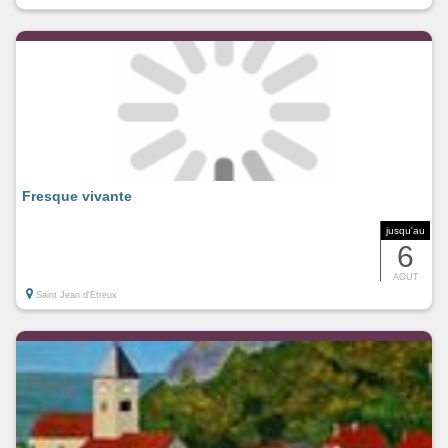
Fresque vivante
jusqu'au
6
AOUT
Saint Jean d'Etreux