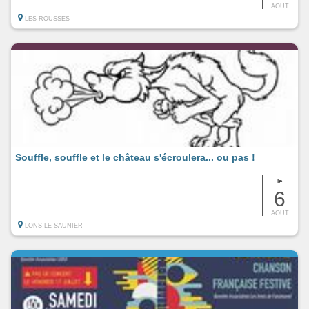
AOUT
LES ROUSSES
Souffle, souffle et le château s'écroulera... ou pas !
le
6
AOUT
LONS-LE-SAUNIER