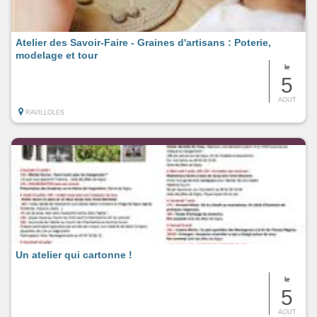
Atelier des Savoir-Faire - Graines d'artisans : Poterie,
modelage et tour
le
5
AOUT
RAVILLOLES
Un atelier qui cartonne !
le
5
AOUT