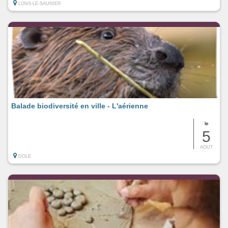
LONS-LE-SAUNIER
Balade biodiversité en ville - L'aérienne
le
5
AOUT
DOLE