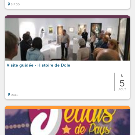
SIROD
Visite guidée - Histoire de Dole
le
5
AOUT
DOLE