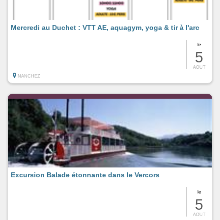
Mercredi au Duchet : VTT AE, aquagym, yoga & tir à l'arc
le
5
AOUT
NANCHEZ
Excursion Balade étonnante dans le Vercors
le
5
AOUT