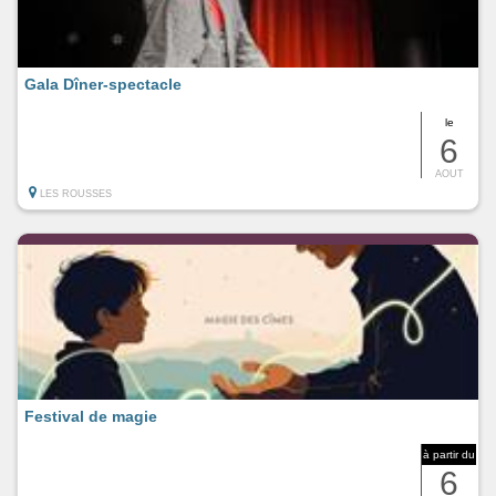
Gala Dîner-spectacle
le
6
AOUT
LES ROUSSES
Festival de magie
à partir du
6