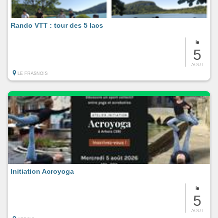
Rando VTT : tour des 5 lacs
le
5
AOUT
LE FRASNOIS
Initiation Acroyoga
le
5
AOUT