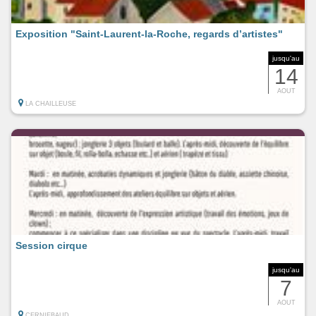
Exposition "Saint-Laurent-la-Roche, regards d’artistes"
jusqu'au
14
AOUT
LA CHAILLEUSE
Session cirque
jusqu'au
7
AOUT
CERNIEBAUD