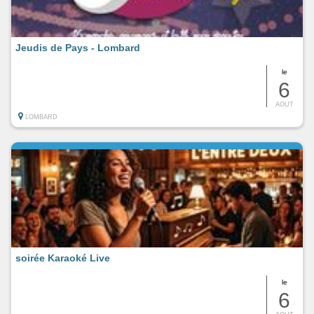
Jeudis de Pays - Lombard
le
6
AOUT
LOMBARD
soirée Karaoké Live
le
6