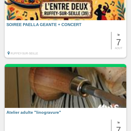
SOIREE PAELLA GEANTE + CONCERT
le
7
AOUT
RUFFEY-SUR-SEILLE
Atelier adulte "linogravure"
le
7