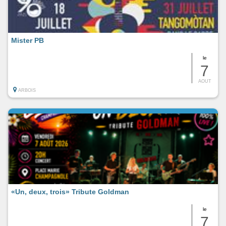
Mister PB
le
7
AOUT
ARBOIS
«Un, deux, trois» Tribute Goldman
le
7